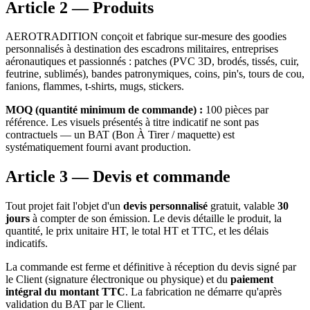
Article 2 — Produits
AEROTRADITION conçoit et fabrique sur-mesure des goodies
personnalisés à destination des escadrons militaires, entreprises
aéronautiques et passionnés : patches (PVC 3D, brodés, tissés, cuir,
feutrine, sublimés), bandes patronymiques, coins, pin's, tours de cou,
fanions, flammes, t-shirts, mugs, stickers.
MOQ (quantité minimum de commande) :
100 pièces par
référence. Les visuels présentés à titre indicatif ne sont pas
contractuels — un BAT (Bon À Tirer / maquette) est
systématiquement fourni avant production.
Article 3 — Devis et commande
Tout projet fait l'objet d'un
devis personnalisé
gratuit, valable
30
jours
à compter de son émission. Le devis détaille le produit, la
quantité, le prix unitaire HT, le total HT et TTC, et les délais
indicatifs.
La commande est ferme et définitive à réception du devis signé par
le Client (signature électronique ou physique) et du
paiement
intégral du montant TTC
. La fabrication ne démarre qu'après
validation du BAT par le Client.