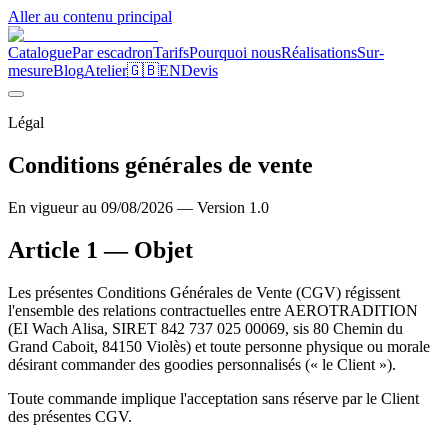
Aller au contenu principal
Catalogue
Par escadron
Tarifs
Pourquoi nous
Réalisations
Sur-
mesure
Blog
Atelier
🇬🇧
EN
Devis
Légal
Conditions générales
de vente
En vigueur au
09/08/2026
— Version 1.0
Article 1 — Objet
Les présentes Conditions Générales de Vente (CGV) régissent
l'ensemble des relations contractuelles entre AEROTRADITION
(EI Wach Alisa, SIRET 842 737 025 00069, sis 80 Chemin du
Grand Caboit, 84150 Violès) et toute personne physique ou morale
désirant commander des goodies personnalisés (« le Client »).
Toute commande implique l'acceptation sans réserve par le Client
des présentes CGV.