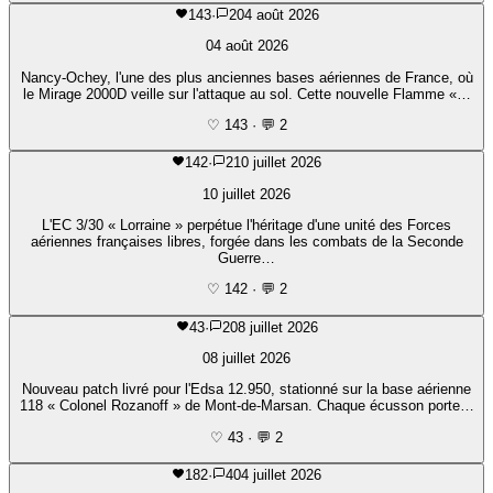
143
·
2
04 août 2026
04 août 2026
Nancy-Ochey, l'une des plus anciennes bases aériennes de France, où
le Mirage 2000D veille sur l'attaque au sol. Cette nouvelle Flamme «…
♡ 143
·
💬 2
142
·
2
10 juillet 2026
10 juillet 2026
L'EC 3/30 « Lorraine » perpétue l'héritage d'une unité des Forces
aériennes françaises libres, forgée dans les combats de la Seconde
Guerre…
♡ 142
·
💬 2
43
·
2
08 juillet 2026
08 juillet 2026
Nouveau patch livré pour l'Edsa 12.950, stationné sur la base aérienne
118 « Colonel Rozanoff » de Mont-de-Marsan. Chaque écusson porte…
♡ 43
·
💬 2
182
·
4
04 juillet 2026