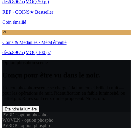
dès
6.89
€
/u (MOQ 50 p.)
REF ·
COINS
★ Bestseller
Coin émaillé
Coins & Médailles
·
Métal émaillé
dès
6.89
€
/u (MOQ 100 p.)
Option phosphorescente
Conçu pour être vu
dans le noir.
L'encre phosphorescente se charge à la lumière et brille la nuit —
pour les opérations de nuit, l'identification en faible luminosité, ou
l'effet pur. Rares sont ceux qui le proposent. Nous, oui.
Éteindre la lumière
PV3D
·
option phospho
WOVEN
·
option phospho
PV3DP
·
option phospho