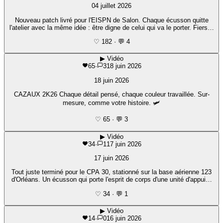
04 juillet 2026
Nouveau patch livré pour l'EISPN de Salon. Chaque écusson quitte
l'atelier avec la même idée : être digne de celui qui va le porter. Fiers…
♡ 182
·
💬 4
▶
Vidéo
65
·
3
18 juin 2026
18 juin 2026
CAZAUX 2K26 Chaque détail pensé, chaque couleur travaillée. Sur-
mesure, comme votre histoire. 🛩️
♡ 65
·
💬 3
▶
Vidéo
34
·
1
17 juin 2026
17 juin 2026
Tout juste terminé pour le CPA 30, stationné sur la base aérienne 123
d'Orléans. Un écusson qui porte l'esprit de corps d'une unité d'appui…
♡ 34
·
💬 1
▶
Vidéo
14
·
0
16 juin 2026