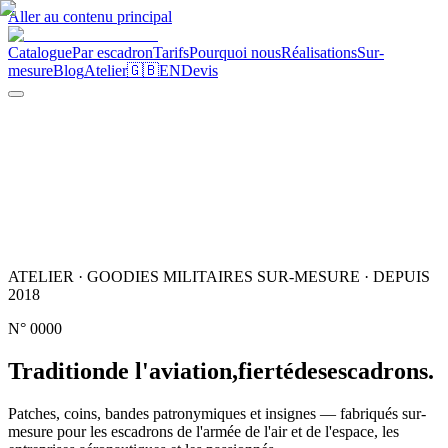
Aller au contenu principal
Catalogue
Par escadron
Tarifs
Pourquoi nous
Réalisations
Sur-
mesure
Blog
Atelier
🇬🇧
EN
Devis
ATELIER · GOODIES MILITAIRES SUR-MESURE · DEPUIS
2018
N°
0000
Tradition
de l'aviation,
fierté
des
escadrons.
Patches, coins, bandes patronymiques et insignes — fabriqués sur-
mesure pour les escadrons de l'armée de l'air et de l'espace, les