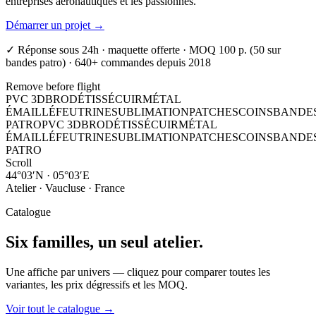
entreprises aéronautiques et les passionnés.
Démarrer un projet →
✓ Réponse sous 24h · maquette offerte · MOQ 100 p. (50 sur
bandes patro) · 640+ commandes depuis 2018
Remove before flight
PVC 3D
BRODÉ
TISSÉ
CUIR
MÉTAL
ÉMAILLÉ
FEUTRINE
SUBLIMATION
PATCHES
COINS
BANDE
PATRO
PVC 3D
BRODÉ
TISSÉ
CUIR
MÉTAL
ÉMAILLÉ
FEUTRINE
SUBLIMATION
PATCHES
COINS
BANDE
PATRO
Scroll
44°03′N
·
05°03′E
Atelier · Vaucluse · France
Catalogue
Six familles,
un seul atelier.
Une affiche par univers — cliquez pour comparer toutes les
variantes, les prix dégressifs et les MOQ.
Voir tout le catalogue →