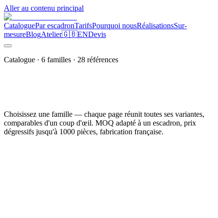
Aller au contenu principal
Catalogue
Par escadron
Tarifs
Pourquoi nous
Réalisations
Sur-
mesure
Blog
Atelier
🇬🇧
EN
Devis
Catalogue ·
6
familles ·
28
références
Choisissez une famille — chaque page réunit toutes ses variantes,
comparables d'un coup d'œil. MOQ adapté à un escadron, prix
dégressifs jusqu'à 1000 pièces, fabrication française.
9
variantes
Patches
Le cœur du métier : patches d'escadron, blasons d'unité, insignes de
spécialité — déclinés en sept techniques de fabrication
.
Découvrir la famille →