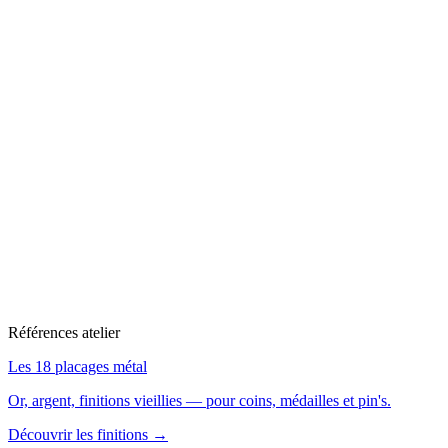
4
variantes
Accessoires
L'équipement complet de l'esprit d'escadron : pin's discrets pour
tenue de ville, tours de cou sublimés pour badge, flammes "Remove
before flight" iconiques, fanions de cérémonie
.
Découvrir la famille →
3
variantes
Goodies
Goodies pour le mess, les anciens, les invités : t-shirts, mugs,
stickers
.
Découvrir la famille →
Références atelier
Les 18 placages métal
Or, argent, finitions vieillies — pour coins, médailles et pin's.
Découvrir les finitions →