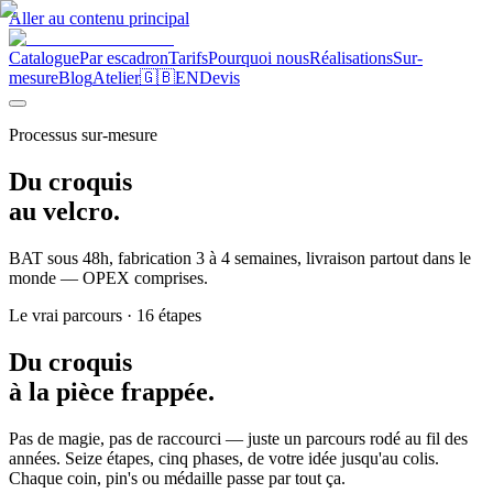
Aller au contenu principal
Catalogue
Par escadron
Tarifs
Pourquoi nous
Réalisations
Sur-
mesure
Blog
Atelier
🇬🇧
EN
Devis
Processus sur-mesure
Du
croquis
au
velcro.
BAT sous 48h, fabrication 3 à 4 semaines, livraison partout dans le
monde — OPEX comprises.
Le vrai parcours · 16 étapes
Du croquis
à la pièce frappée.
Pas de magie, pas de raccourci — juste un parcours rodé au fil des
années. Seize étapes, cinq phases, de votre idée jusqu'au colis.
Chaque coin, pin's ou médaille passe par tout ça.