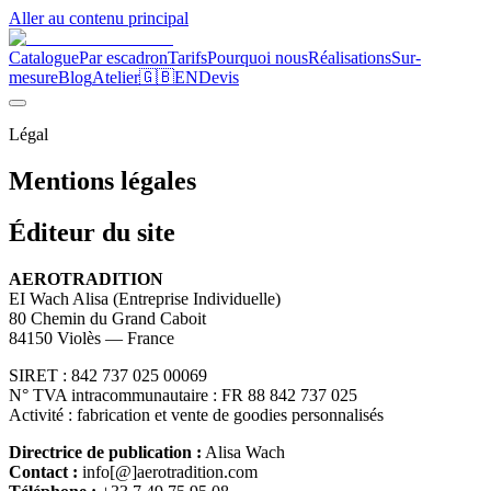
Aller au contenu principal
Catalogue
Par escadron
Tarifs
Pourquoi nous
Réalisations
Sur-
mesure
Blog
Atelier
🇬🇧
EN
Devis
Légal
Mentions
légales
Éditeur du site
AEROTRADITION
EI Wach Alisa (Entreprise Individuelle)
80 Chemin du Grand Caboit
84150 Violès — France
SIRET : 842 737 025 00069
N° TVA intracommunautaire : FR 88 842 737 025
Activité : fabrication et vente de goodies personnalisés
Directrice de publication :
Alisa Wach
Contact :
info
[@]
aerotradition.com