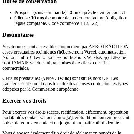
Durée de conservation
Prospects (sans commande) :
3 ans
après le dernier contact
Clients :
10 ans
à compter de la dernière facture (obligation
légale comptable, Code commerce L123-22)
Destinataires
Vos données sont accessibles uniquement par AEROTRADITION
et ses prestataires techniques (hébergement Vercel, automatisation
Notion + n8n + Twilio pour les notifications WhatsApp). Elles ne
sont JAMAIS vendues ni transmises à des tiers à des fins
commerciales.
Certains prestataires (Vercel, Twilio) sont situés hors UE. Les
transferts s'effectuent dans le cadre des clauses contractuelles types
adoptées par la Commission européenne.
Exercer vos droits
Pour exercer vos droits (accès, rectification, effacement, opposition,
portabilité), contactez-nous à
info
[@]
aerotradition.com
en précisant
l'objet de votre demande et en joignant un justificatif d'identité.
Vous disposez également d'un droit de réclamation auprès de la