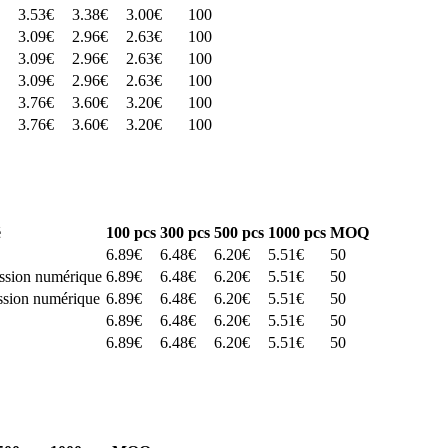
3.53
€
3.38
€
3.00
€
100
3.09
€
2.96
€
2.63
€
100
3.09
€
2.96
€
2.63
€
100
3.09
€
2.96
€
2.63
€
100
3.76
€
3.60
€
3.20
€
100
3.76
€
3.60
€
3.20
€
100
é
100
pcs
300
pcs
500
pcs
1000
pcs
MOQ
6.89
€
6.48
€
6.20
€
5.51
€
50
ssion numérique
6.89
€
6.48
€
6.20
€
5.51
€
50
sion numérique
6.89
€
6.48
€
6.20
€
5.51
€
50
6.89
€
6.48
€
6.20
€
5.51
€
50
6.89
€
6.48
€
6.20
€
5.51
€
50