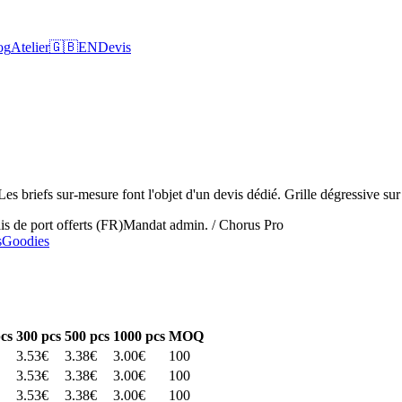
og
Atelier
🇬🇧
EN
Devis
Les briefs sur-mesure font l'objet d'un devis dédié. Grille dégressive s
is de port offerts (FR)
Mandat admin. / Chorus Pro
s
Goodies
cs
300
pcs
500
pcs
1000
pcs
MOQ
3.53
€
3.38
€
3.00
€
100
3.53
€
3.38
€
3.00
€
100
3.53
€
3.38
€
3.00
€
100