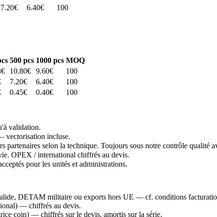
7.20
€
6.40
€
100
cs
500
pcs
1000
pcs
MOQ
8
€
10.80
€
9.60
€
100
€
7.20
€
6.40
€
100
€
0.45
€
0.40
€
100
'à validation.
 vectorisation incluse.
rs partenaires selon la technique. Toujours sous notre contrôle qualité a
vie. OPEX / international chiffrés au devis.
cceptés pour les unités et administrations.
de, DETAM militaire ou exports hors UE — cf. conditions facturatio
ional) — chiffrés au devis.
ce coin) — chiffrés sur le devis, amortis sur la série.