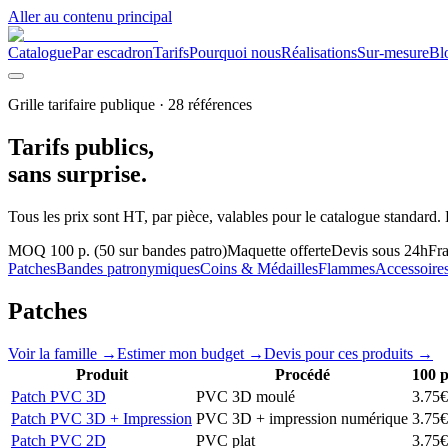
Aller au contenu principal
Catalogue
Par escadron
Tarifs
Pourquoi nous
Réalisations
Sur-mesure
Bl
Grille tarifaire publique · 28 références
Tarifs
publics
,
sans surprise.
Tous les prix sont HT, par pièce, valables pour le catalogue standard. 
MOQ 100 p. (50 sur bandes patro)
Maquette offerte
Devis sous 24h
Fra
Patches
Bandes patronymiques
Coins & Médailles
Flammes
Accessoire
Patches
Voir la famille →
Estimer mon budget →
Devis pour ces produits →
Produit
Procédé
100
p
Patch PVC 3D
PVC 3D moulé
3.75
€
Patch PVC 3D + Impression
PVC 3D + impression numérique
3.75
€
Patch PVC 2D
PVC plat
3.75
€