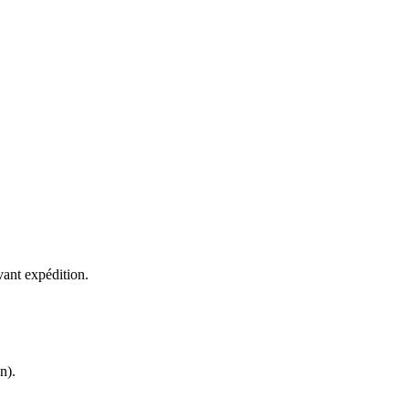
vant expédition.
n).