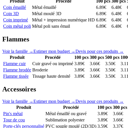
Produit
Procédé
100
pcs
300
pcs
Coin émaillé
Métal émaillé
6.89
€
6.48
€
Coin 3D
Métal moulé 3D
6.89
€
6.48
€
Coin imprimé
Métal + impression numérique HD
6.89
€
6.48
€
Coin métal poli
Métal poli sans émail
6.89
€
6.48
€
Flammes
Voir la famille →
Estimer mon budget →
Devis pour ces produits →
Produit
Procédé
100
pcs
300
pcs
500
pcs
100
Flamme cuir
Cuir gravé ou imprimé
3.89
€
3.66
€
3.50
€
3.1
Flamme brodée
Broderie
3.89
€
3.66
€
3.50
€
3.1
Flamme tissée
Tissage haute densité
3.89
€
3.66
€
3.50
€
3.1
Accessoires
Voir la famille →
Estimer mon budget →
Devis pour ces produits →
Produit
Procédé
100
pcs
300
pcs
Pin's métal
Métal émaillé ou gravé
3.89
€
3.66
€
Tour de cou
Sublimation polyester
3.89
€
3.66
€
Porte-clés personnalisé
PVC souple moulé (2D/3D)
3.59
€
3.37
€