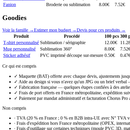
Fanion
Broderie ou sublimation
8.00
€
7.52
€
Goodies
Voir la famille →
Estimer mon budget →
Devis pour ces produits →
Produit
Procédé
100
pcs
300
p
T-shirt personnalisé
Sublimation / sérigraphie
12.00
€
11.2
Mug personnalisé
Sublimation 360°
8.00
€
7.52
Sticker adhésif
PVC imprimé découpe sur-mesure
0.50
€
0.47
Ce qui est compris
✓
Maquette (BAT) offerte avec chaque devis, ajustements jusqu
✓
Aide au design si vous n'avez qu'un JPG ou un brief verbal —
✓
Fabrication française — quelques étapes confiées à des atelie
✓
Frais de port offerts en France métropolitaine, expédition sui
✓
Paiement par mandat administratif et facturation Chorus Pro a
Non compris
·
TVA (20 % en France ; 0 % en B2B intra-UE avec N° TVA vali
·
Frais d'expédition hors France métropolitaine (OPEX, internat
·
Frais d'outillage sur certaines techniques (moule PVC 3D, matri