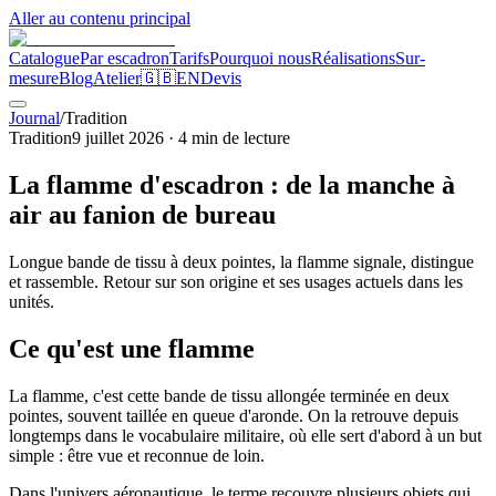
Aller au contenu principal
Catalogue
Par escadron
Tarifs
Pourquoi nous
Réalisations
Sur-
mesure
Blog
Atelier
🇬🇧
EN
Devis
Journal
/
Tradition
Tradition
9 juillet 2026
·
4
min de lecture
La flamme d'escadron : de la manche à
air au fanion de bureau
Longue bande de tissu à deux pointes, la flamme signale, distingue
et rassemble. Retour sur son origine et ses usages actuels dans les
unités.
Ce qu'est une flamme
La flamme, c'est cette bande de tissu allongée terminée en deux
pointes, souvent taillée en queue d'aronde. On la retrouve depuis
longtemps dans le vocabulaire militaire, où elle sert d'abord à un but
simple : être vue et reconnue de loin.
Dans l'univers aéronautique, le terme recouvre plusieurs objets qui