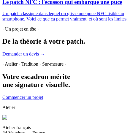
Le patch NFC : l'écusson qui embarque une puce
Un patch classique dans lequel on glisse une puce NFC lisible au
smartphone. Voici ce que ça permet vraiment, et où sont les limites.
· Un projet en tête ·
De la théorie
à votre patch.
Demander un devis →
· Atelier · Tradition · Sur-mesure ·
Votre escadron mérite
une signature visuelle.
Commencer un projet
Atelier
Atelier français
84 Vaucluse — France