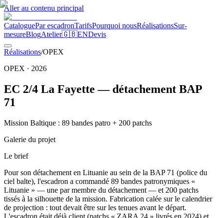
Aller au contenu principal
Catalogue
Par escadron
Tarifs
Pourquoi nous
Réalisations
Sur-
mesure
Blog
Atelier
🇬🇧
EN
Devis
Réalisations
/
OPEX
OPEX
·
2026
EC 2/4 La Fayette — détachement BAP
71
Mission Baltique : 89 bandes patro + 200 patchs
Galerie du projet
Le brief
Pour son détachement en Lituanie au sein de la BAP 71 (police du
ciel balte), l'escadron a commandé 89 bandes patronymiques «
Lituanie » — une par membre du détachement — et 200 patchs
tissés à la silhouette de la mission. Fabrication calée sur le calendrier
de projection : tout devait être sur les tenues avant le départ.
L'escadron était déjà client (patchs « ZARA 24 » livrés en 2024) et