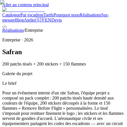
Aller au contenu principal
Catalogue
Par escadron
Tarifs
Pourquoi nous
Réalisations
Sur-
mesure
Blog
Atelier
🇬🇧
EN
Devis
Réalisations
/
Entreprise
Entreprise
·
2026
Safran
200 patchs tissés + 200 stickers + 150 flammes
Galerie du projet
Le brief
Pour un événement interne d'un site Safran, l'équipe projet a
composé un pack complet : 200 patchs tissés haute densité aux
couleurs de l'équipe, 200 stickers découpés à la forme et 150
flammes « Remove Before Flight » personnalisées. Le tissé
s'imposait pour restituer finement le logo ; les stickers et les flammes
servent de goodies d'accueil. L'aéronautique civile et ses
équipementiers partagent les codes des escadrons — avec un circuit