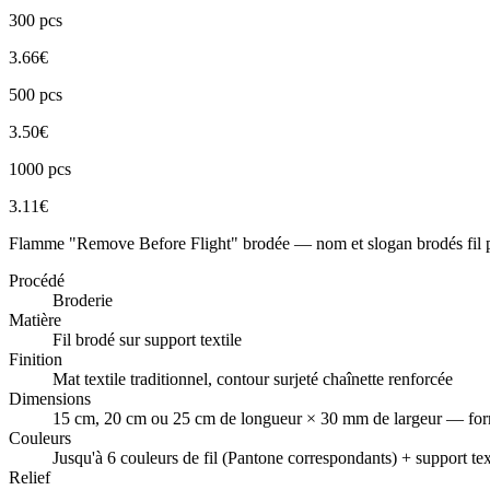
300
pcs
3.66
€
500
pcs
3.50
€
1000
pcs
3.11
€
Flamme "Remove Before Flight" brodée — nom et slogan brodés fil pa
Procédé
Broderie
Matière
Fil brodé sur support textile
Finition
Mat textile traditionnel, contour surjeté chaînette renforcée
Dimensions
15 cm, 20 cm ou 25 cm de longueur × 30 mm de largeur — for
Couleurs
Jusqu'à 6 couleurs de fil (Pantone correspondants) + support tex
Relief