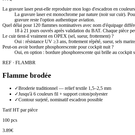
La gravure laser peut-elle reproduire mon logo d'escadron en couleurs
La gravure laser est monochrome par nature (noir sur cuir). Pou
gravure reste l'option authentique aviation.
Quel délai pour 120 flammes nominatives avec nom d'équipage différ
18 à 21 jours ouvrés après validation du BAT. Chaque pièce peut
Le cuir tient-il vraiment en OPEX (sel, sueur, frottement) ?
Oui : résistance UV ≥3 ans, frottement répété, sueur, sels marin
Peut-on avoir bordure phosphorescente pour cockpit nuit ?
Oui, en option : bordure phosphorescente qui brille au cockpit
REF ·
FLAMBR
Flamme brodée
✓
Broderie traditionnel — relief textile 1,5–2,5 mm
✓
Jusqu'à 6 couleurs fil + support coton/polyester
✓
Contour surjeté, nominatif escadron possible
Tarif HT par pièce
100
pcs
3.89
€