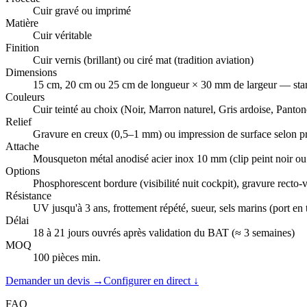
Cuir gravé ou imprimé
Matière
Cuir véritable
Finition
Cuir vernis (brillant) ou ciré mat (tradition aviation)
Dimensions
15 cm, 20 cm ou 25 cm de longueur × 30 mm de largeur — sta
Couleurs
Cuir teinté au choix (Noir, Marron naturel, Gris ardoise, Pant
Relief
Gravure en creux (0,5–1 mm) ou impression de surface selon p
Attache
Mousqueton métal anodisé acier inox 10 mm (clip peint noir ou
Options
Phosphorescent bordure (visibilité nuit cockpit), gravure rect
Résistance
UV jusqu'à 3 ans, frottement répété, sueur, sels marins (port 
Délai
18 à 21 jours ouvrés après validation du BAT (≈ 3 semaines)
MOQ
100 pièces min.
Demander un devis →
Configurer en direct ↓
FAQ