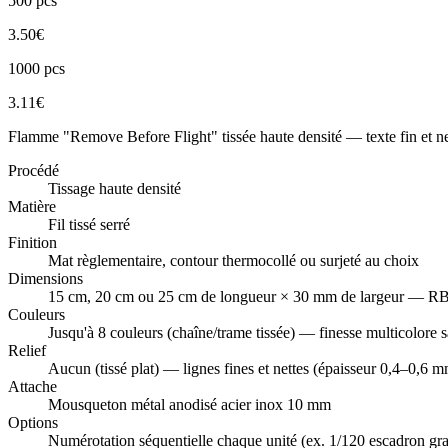
500
pcs
3.50
€
1000
pcs
3.11
€
Flamme "Remove Before Flight" tissée haute densité — texte fin et n
Procédé
Tissage haute densité
Matière
Fil tissé serré
Finition
Mat règlementaire, contour thermocollé ou surjeté au choix
Dimensions
15 cm, 20 cm ou 25 cm de longueur × 30 mm de largeur — RBF
Couleurs
Jusqu'à 8 couleurs (chaîne/trame tissée) — finesse multicolore 
Relief
Aucun (tissé plat) — lignes fines et nettes (épaisseur 0,4–0,6 
Attache
Mousqueton métal anodisé acier inox 10 mm
Options
Numérotation séquentielle chaque unité (ex. 1/120 escadron grav