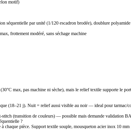
elon motif)
ation séquentielle par unité (1/120 escadron brodée), doublure polyamide
C max, frottement modéré, sans séchage machine
°C max, pas machine ni sèche), mais le relief textile supporte le port q
ique (18–21 j). Nuit = relief aussi visible au noir — ideal pour tarmac/c
it-stitch (transition de couleurs) — possible mais demande validation BA
quentielle ?
 à chaque pièce. Support textile souple, mousqueton acier inox 10 mm 