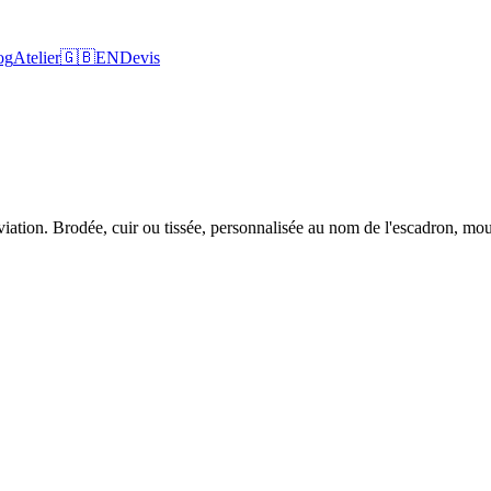
og
Atelier
🇬🇧
EN
Devis
ation. Brodée, cuir ou tissée, personnalisée au nom de l'escadron, mou