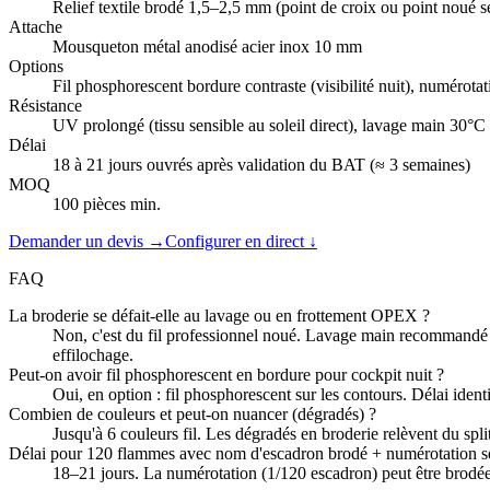
Relief textile brodé 1,5–2,5 mm (point de croix ou point noué s
Attache
Mousqueton métal anodisé acier inox 10 mm
Options
Fil phosphorescent bordure contraste (visibilité nuit), numérot
Résistance
UV prolongé (tissu sensible au soleil direct), lavage main 30°
Délai
18 à 21 jours ouvrés après validation du BAT (≈ 3 semaines)
MOQ
100 pièces min.
Demander un devis →
Configurer en direct ↓
FAQ
La broderie se défait-elle au lavage ou en frottement OPEX ?
Non, c'est du fil professionnel noué. Lavage main recommandé (30
effilochage.
Peut-on avoir fil phosphorescent en bordure pour cockpit nuit ?
Oui, en option : fil phosphorescent sur les contours. Délai ident
Combien de couleurs et peut-on nuancer (dégradés) ?
Jusqu'à 6 couleurs fil. Les dégradés en broderie relèvent du spl
Délai pour 120 flammes avec nom d'escadron brodé + numérotation sé
18–21 jours. La numérotation (1/120 escadron) peut être brodée