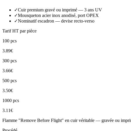
✓
Cuir premium gravé ou imprimé — 3 ans UV
✓
Mousqueton acier inox anodisé, port OPEX
✓
Nominatif escadron — devise recto-verso
Tarif HT par pièce
100
pcs
3.89
€
300
pcs
3.66
€
500
pcs
3.50
€
1000
pcs
3.11
€
Flamme "Remove Before Flight" en cuir véritable — gravée ou impri
Procédé