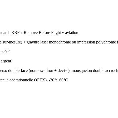
ndards RBF « Remove Before Flight » aviation
one sur-mesure) + gravure laser monochrome ou impression polychrome i
rocédé
 argent)
o-verso double-face (nom escadron + devise), mousqueton double accroc
en tenue opérationnelle OPEX), -20°/+60°C