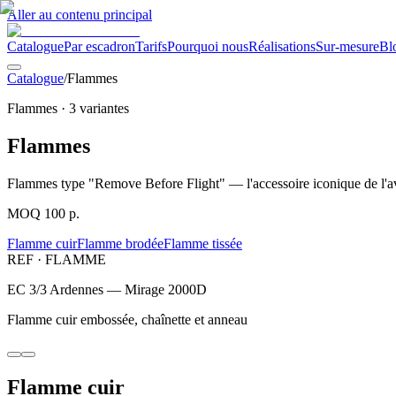
Aller au contenu principal
Catalogue
Par escadron
Tarifs
Pourquoi nous
Réalisations
Sur-mesure
Bl
Catalogue
/
Flammes
Flammes
·
3
variantes
Flammes
Flammes type "Remove Before Flight" — l'accessoire iconique de l'avi
MOQ 100 p.
Flamme cuir
Flamme brodée
Flamme tissée
REF ·
FLAMME
EC 3/3 Ardennes — Mirage 2000D
Flamme cuir embossée, chaînette et anneau
Flamme cuir