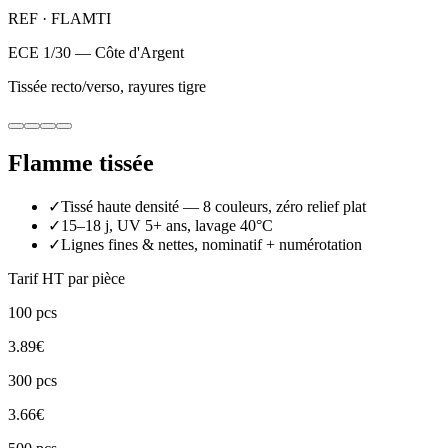
REF ·
FLAMTI
ECE 1/30 — Côte d'Argent
Tissée recto/verso, rayures tigre
Flamme tissée
✓
Tissé haute densité — 8 couleurs, zéro relief plat
✓
15–18 j, UV 5+ ans, lavage 40°C
✓
Lignes fines & nettes, nominatif + numérotation
Tarif HT par pièce
100
pcs
3.89
€
300
pcs
3.66
€