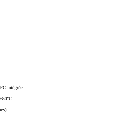
NFC intégrée
C/+80°C
nes)