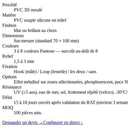
Procédé
PVC 3D moulé
Matière
PVC souple silicone en relief
Finition
Mat ou brillant au choix
Dimensions
Sur-mesure (standard 70 × 100 mm)
Couleurs
3 à 8 couleurs Pantone — surcoût au-delà de 8
Relief
1,5 à 3 mm
Fixation
Hook (mâle) / Loop (femelle) / les deux / sans
Options
Effet métallisé sur zones sélectionnées, phosphorescent, puce 
Résistance
UV (≥5 ans), eau de mer, sel, frottement répété (velcro), -30°
Délai
15 à 18 jours ouvrés après validation du BAT (environ 3 semai
MOQ
100 pièces min.
Demander un devis →
Configurer en direct ↓