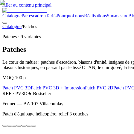
Aller au contenu principal
Catalogue
Par escadron
Tarifs
Pourquoi nous
Réalisations
Sur-mesure
Bl
Catalogue
/
Patches
Patches
·
9
variantes
Patches
Le cœur du métier : patches d'escadron, blasons d'unité, insignes de s
blasons historiques, en passant par le tissé OTAN, le cuir gravé, la fe
MOQ 100 p.
Patch PVC 3D
Patch PVC 3D + Impression
Patch PVC 2D
Patch PVC
REF ·
PV3D
★ Bestseller
Fennec — BA 107 Villacoublay
Patch d'équipage hélicoptère, relief 3 couches