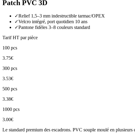
Patch PVC 3D
✓
Relief 1,5–3 mm indestructible tarmac/OPEX
✓
Velcro intégré, port quotidien 10 ans
✓
Pantone fidèles 3–8 couleurs standard
Tarif HT par pièce
100
pcs
3.75
€
300
pcs
3.53
€
500
pcs
3.38
€
1000
pcs
3.00
€
Le standard premium des escadrons. PVC souple moulé en plusieurs couc