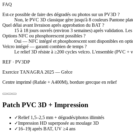
FAQ
Est-ce possible de faire des dégradés ou photos sur un PV3D ?
Non, le PVC 3D classique gère jusqu'à 8 couleurs Pantone pla
Quel délai avant livraison après approbation du BAT ?
15 à 18 jours ouvrés (environ 3 semaines) après validation. Les
Options NFC ou phosphorescent possibles ?
Oui — NFC intégré et phosphorescent sont disponibles en option 
Velcro intégré — garanti combien de temps ?
Le relief 3D résiste à ≥200 cycles velcro. L'ensemble (PVC + v
REF ·
PV3DP
Exercice TANAGRA 2025 — Grèce
Centre imprimé (Rafale + A400M), bordure grecque en relief
Patch PVC 3D + Impression
✓
Relief 1,5–2,5 mm + dégradés/photos illimités
✓
Impression HD superposée au moulage 3D
✓
16–19j après BAT, UV ≥4 ans