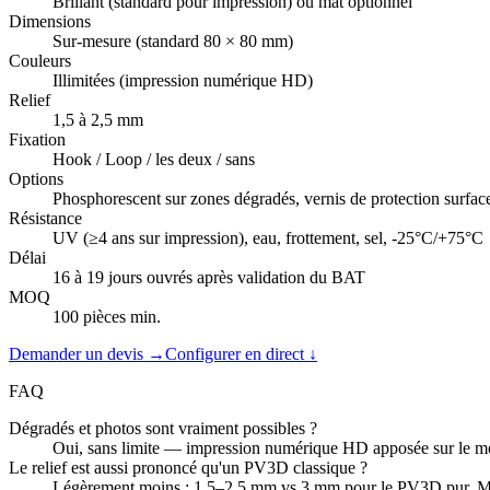
Brillant (standard pour impression) ou mat optionnel
Dimensions
Sur-mesure (standard 80 × 80 mm)
Couleurs
Illimitées (impression numérique HD)
Relief
1,5 à 2,5 mm
Fixation
Hook / Loop / les deux / sans
Options
Phosphorescent sur zones dégradés, vernis de protection surface
Résistance
UV (≥4 ans sur impression), eau, frottement, sel, -25°C/+75°C
Délai
16 à 19 jours ouvrés après validation du BAT
MOQ
100 pièces min.
Demander un devis →
Configurer en direct ↓
FAQ
Dégradés et photos sont vraiment possibles ?
Oui, sans limite — impression numérique HD apposée sur le mou
Le relief est aussi prononcé qu'un PV3D classique ?
Légèrement moins : 1,5–2,5 mm vs 3 mm pour le PV3D pur. Mais 