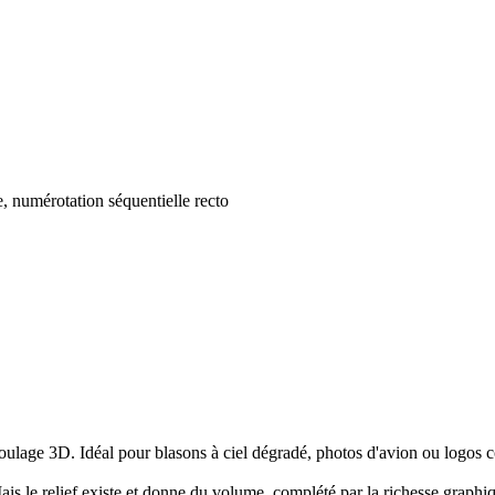
, numérotation séquentielle recto
lage 3D. Idéal pour blasons à ciel dégradé, photos d'avion ou logos 
le relief existe et donne du volume, complété par la richesse graphi