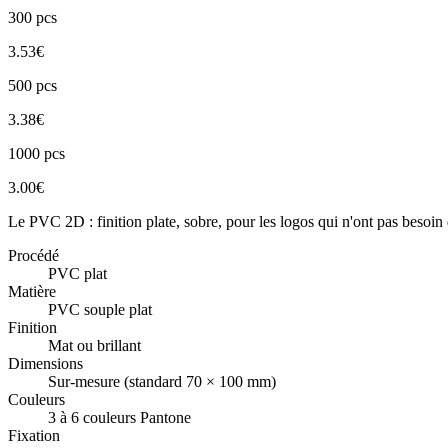
300
pcs
3.53
€
500
pcs
3.38
€
1000
pcs
3.00
€
Le PVC 2D : finition plate, sobre, pour les logos qui n'ont pas besoin d
Procédé
PVC plat
Matière
PVC souple plat
Finition
Mat ou brillant
Dimensions
Sur-mesure (standard 70 × 100 mm)
Couleurs
3 à 6 couleurs Pantone
Fixation