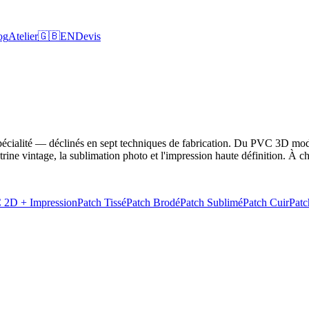
og
Atelier
🇬🇧
EN
Devis
pécialité — déclinés en sept techniques de fabrication. Du PVC 3D modern
utrine vintage, la sublimation photo et l'impression haute définition. À 
 2D + Impression
Patch Tissé
Patch Brodé
Patch Sublimé
Patch Cuir
Patc