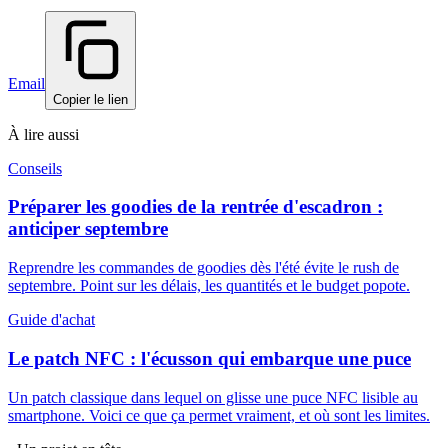
Email
Copier le lien
À lire aussi
Conseils
Préparer les goodies de la rentrée d'escadron :
anticiper septembre
Reprendre les commandes de goodies dès l'été évite le rush de
septembre. Point sur les délais, les quantités et le budget popote.
Guide d'achat
Le patch NFC : l'écusson qui embarque une puce
Un patch classique dans lequel on glisse une puce NFC lisible au
smartphone. Voici ce que ça permet vraiment, et où sont les limites.