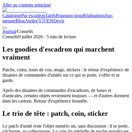
Aller au contenu principal
Catalogue
Par escadron
Tarifs
Pourquoi nous
Réalisations
Sur-
mesure
Blog
Atelier
🇬🇧
EN
Devis
Journal
/
Conseils
Conseils
9 juillet 2026
·
5
min de lecture
Les goodies d'escadron qui marchent
vraiment
Patchs, coins, tours de cou, mugs, stickers : le retour d'expérience de
dizaines de commandes d'unités sur ce qui se porte, s'offre et se
garde.
Après des dizaines de commandes d'escadrons, de bases et
d'amicales, certains objets reviennent toujours — et d'autres dorment
dans les cartons. Retour d'expérience honnête.
Le trio de tête : patch, coin, sticker
Le patch d'unité reste l'objet numéro un, sans discussion : il se porte,
s'échange, se collectionne. Le coin (la médaille de poche gravée) est